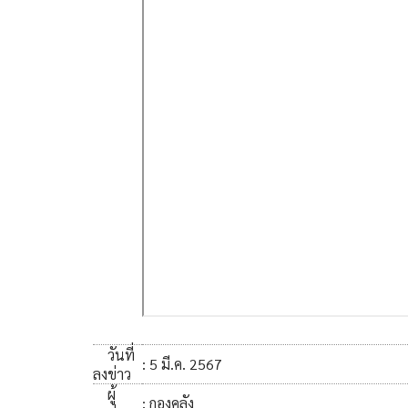
วันที่
: 5 มี.ค. 2567
ลงข่าว
ผู้
: กองคลัง