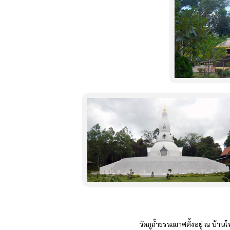
วัดภูถ้ำธรรมมาศตั้งอยู่ ณ บ้านโพน