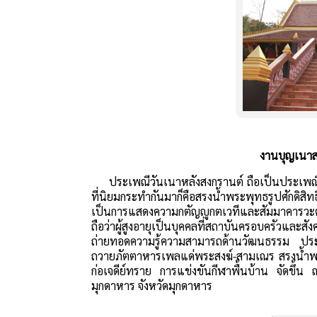
งานบุญเนาส
ประเพณีวันเนาหลังสงกรานต์ ถือเป็นประเพณีขอ
ที่นิยมกระทำกันมาก็คือสรงน้ำพระพุทธรูปศักดิสิท
เป็นการแสดงความกตัญญูกตเวทีและสัมมาคารวะต่อผ
ถือว่าผู้สูงอายุเป็นบุคคลที่สถาบันครอบครัวและ
ถ่ายทอดความรู้ความสามารถด้านวัฒนธรรม ประเพ
ถวายภัตตาหารเพลแด่พระสงฆ์-สามเณร สรงน้ำพระ
ก่อเจดีย์ทราย การแข่งขันกีฬาพื้นบ้าน จัดขึ้น
มุกดาหาร จังหวัดมุกดาหาร