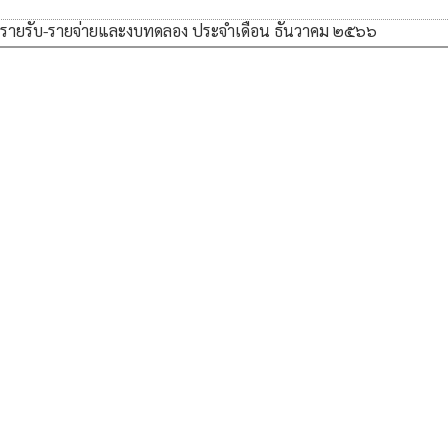
ายรับ-รายจ่ายและงบทดลอง ประจำเดือน ธันวาคม ๒๕๖๖